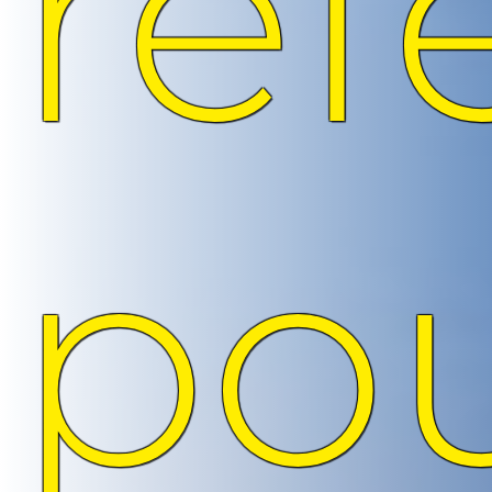
réf
po