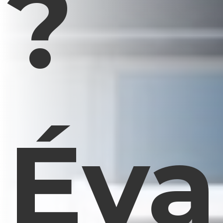
?
Éva