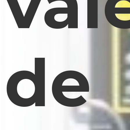
val
de