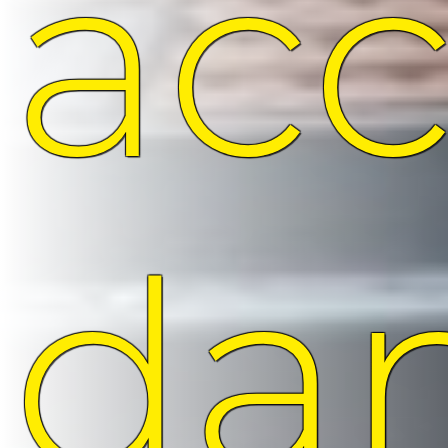
ac
da