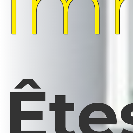
imm
Ête