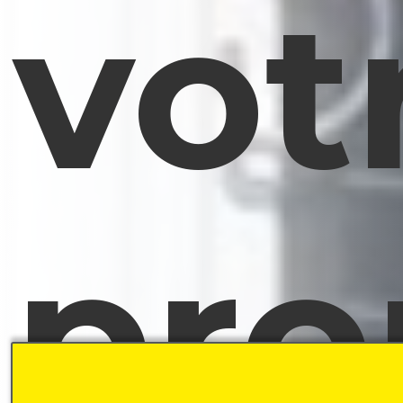
vot
pro