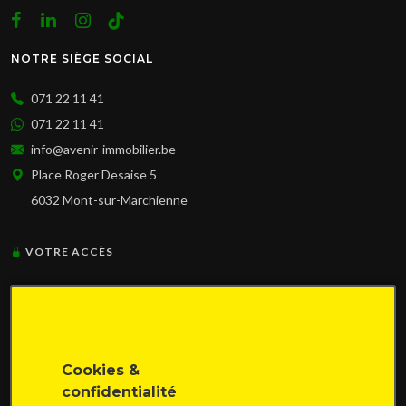
NOTRE SIÈGE SOCIAL
071 22 11 41
071 22 11 41
info@avenir-immobilier.be
Place Roger Desaise 5
6032 Mont-sur-Marchienne
VOTRE ACCÈS
NOS ZONES D'INTERVENTION
Cookies &
Ath
Binche
Charleroi
Ciney
Dinant
Dour
Florennes
confidentialité