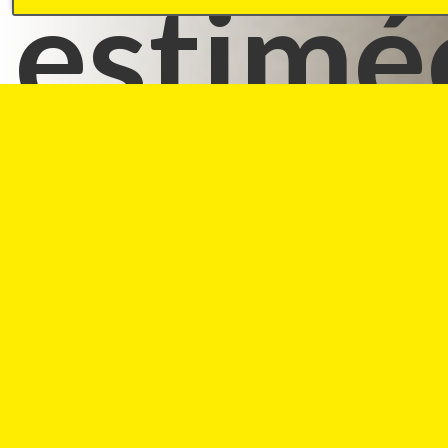
estimé
de