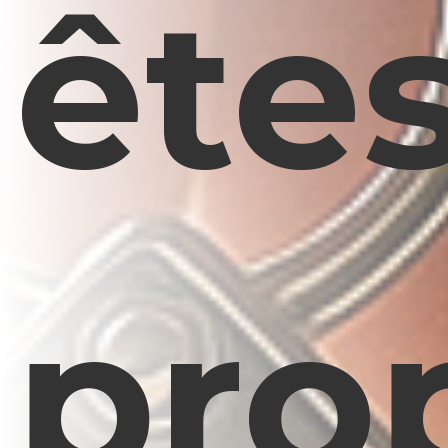
ête
prop