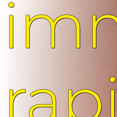
imm
rap