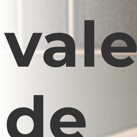
val
de