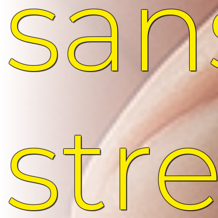
san
str