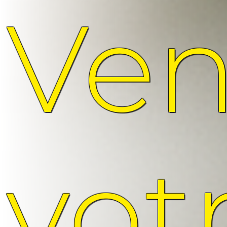
Ve
vot