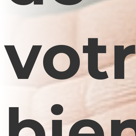
vot
bie