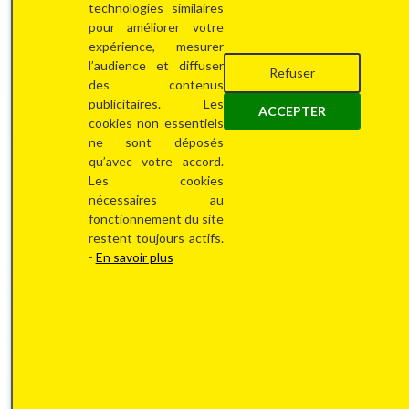
technologies similaires
pour améliorer votre
expérience, mesurer
l’audience et diffuser
Refuser
des contenus
publicitaires. Les
ACCEPTER
cookies non essentiels
J'estime mon bien maintenant
ne sont déposés
qu’avec votre accord.
Les cookies
nécessaires au
Durée
fonctionnement du site
restent toujours actifs.
-
En savoir plus