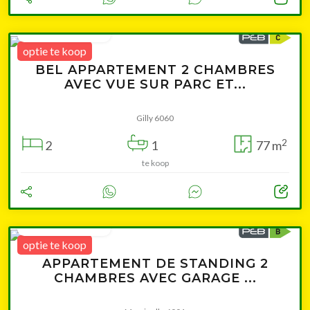
Leaflet
|
© OpenStreetMap contributors
vanaf 149 000 €
optie te koop
BEL APPARTEMENT 2 CHAMBRES
AVEC VUE SUR PARC ET...
Gilly 6060
2
2
1
77 m
te koop
Cliquer pour afficher la carte
vanaf 125 000 €
optie te koop
APPARTEMENT DE STANDING 2
CHAMBRES AVEC GARAGE ...