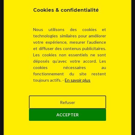
Cookies & confidentialité
VOTRE ACCÈS
Nous utilisons des cookies et
technologies similaires pour améliorer
votre expérience, mesurer l’audience
NOS ZONES D'INTERVENTION
et diffuser des contenus publicitaires.
Les cookies non essentiels ne sont
Ath
Binche
Charleroi
Ciney
Dinant
Dour
Florennes
déposés qu’avec votre accord. Les
cookies nécessaires au
Gembloux
La Louvière
Manage
Mons
Namur
fonctionnement du site restent
Nivelles
Péruwelz
Philippeville
Sambreville
Seneffe
toujours actifs. -
En savoir plus
Thuin
Tournai
Walcourt
Waterloo
Wavre
...
Refuser
ACCEPTER
Autorité de surveillance des PME : SPF Économie, Boulevard du Roi Albert II, 16 à 1000 Bruxelles,
BELGIQUE
Autorité de surveillance :
Institut professionnel de l'Immobilier
- Rue du Luxembourg, 16B à 1000
Bruxelles - Agent immobilier intermédiaire agréé IPI N°103.381 octroyé en Belgique -
WWW.IPI.BE
- selon l'arrêté royal du 29 Juin 2018 portant sur l'approbation
du code de déontologie de l'Institut