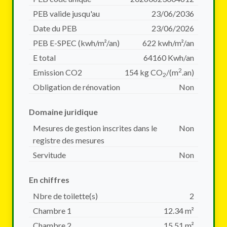
PEB valide jusqu'au
23/06/2036
Date du PEB
23/06/2026
PEB E-SPEC (kwh/m²/an)
622 kwh/m²/an
E total
64160 Kwh/an
2
Emission CO2
154 kg CO
/(m
.an)
2
Obligation de rénovation
Non
Domaine juridique
Mesures de gestion inscrites dans le
Non
registre des mesures
Servitude
Non
En chiffres
Nbre de toilette(s)
2
Chambre 1
12.34 m²
Chambre 2
15.51 m²