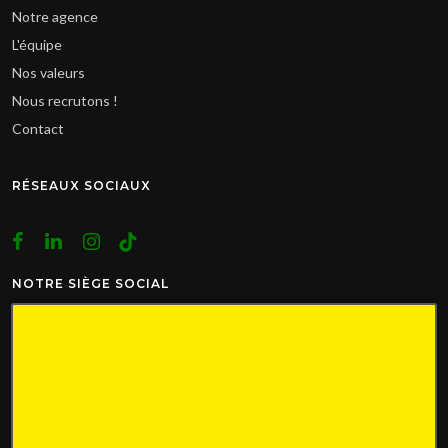
Notre agence
L'équipe
Nos valeurs
Nous recrutons !
Contact
RÉSEAUX SOCIAUX
NOTRE SIÈGE SOCIAL
071 22 11 41
071 22 11 41
info@avenir-immobilier.be
Place Roger Desaise 5
6032 Mont-sur-Marchienne