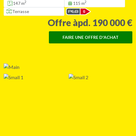
2
2
147 m
115 m
Terrasse
Offre àpd. 190 000 €
FAIRE UNE OFFRE D'ACHAT
+45