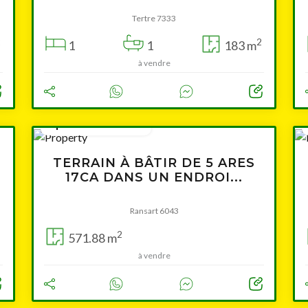
Tertre 7333
2
2
1
1
183 m
à vendre
à partir de 78 500 €
TERRAIN À BÂTIR DE 5 ARES
17CA DANS UN ENDROI...
Ransart 6043
2
571.88 m
à vendre