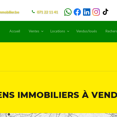
mmobilier.be
071 22 11 41
Accueil
Ventes
Locations
Vendus/loués
Recher
ENS IMMOBILIERS À VEN