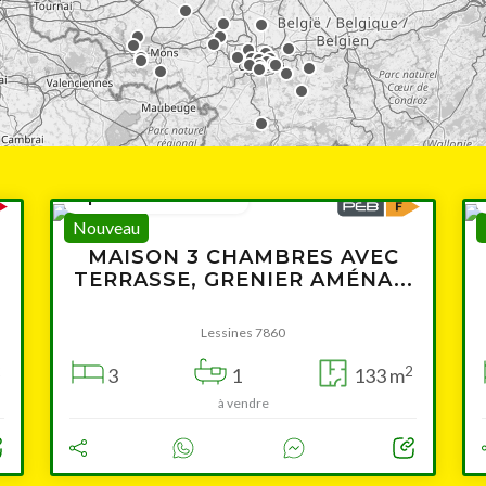
à partir de 179 000 €
Nouveau
MAISON 3 CHAMBRES AVEC
TERRASSE, GRENIER AMÉNA...
Lessines 7860
2
2
3
1
133 m
à vendre