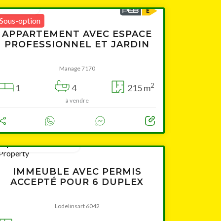
150 000 €
Sous-option
APPARTEMENT AVEC ESPACE
PROFESSIONNEL ET JARDIN
Manage 7170
2
1
4
215 m
à vendre
à partir de 395 000 €
IMMEUBLE AVEC PERMIS
ACCEPTÉ POUR 6 DUPLEX
Lodelinsart 6042