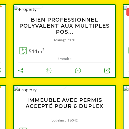
360 000 €
BIEN PROFESSIONNEL
POLYVALENT AUX MULTIPLES
POS...
Manage 7170
2
2
514 m
à vendre
à partir de 395 000 €
IMMEUBLE AVEC PERMIS
ACCEPTÉ POUR 6 DUPLEX
Lodelinsart 6042