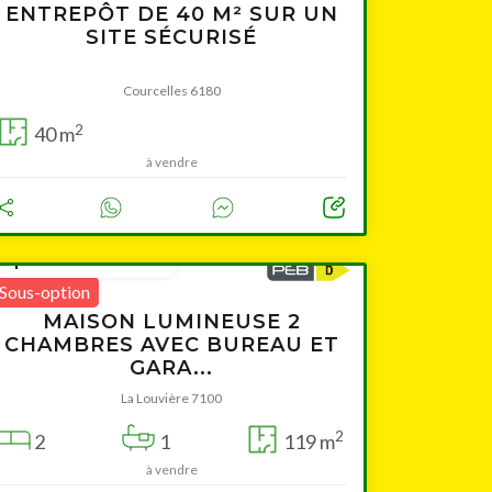
ENTREPÔT DE 40 M² SUR UN
SITE SÉCURISÉ
Courcelles 6180
2
40 m
à vendre
à partir de 189 000 €
Sous-option
MAISON LUMINEUSE 2
CHAMBRES AVEC BUREAU ET
GARA...
La Louvière 7100
2
2
1
119 m
à vendre