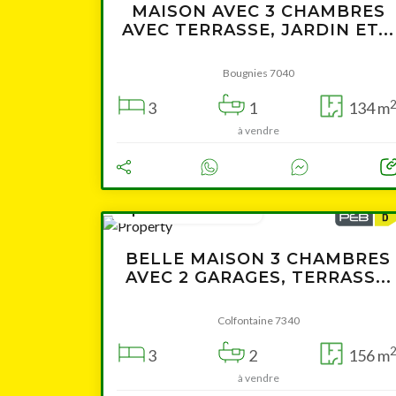
MAISON AVEC 3 CHAMBRES
AVEC TERRASSE, JARDIN ET...
Bougnies 7040
3
1
134 m
à vendre
à partir de 199 000 €
BELLE MAISON 3 CHAMBRES
AVEC 2 GARAGES, TERRASS...
Colfontaine 7340
3
2
156 m
à vendre