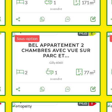
2
2
3
1
171 m
à vendre
à partir de 149 000 €
Sous-option
BEL APPARTEMENT 2
CHAMBRES AVEC VUE SUR
PARC ET...
Gilly 6060
2
2
2
1
77 m
à vendre
à partir de 190 000 €