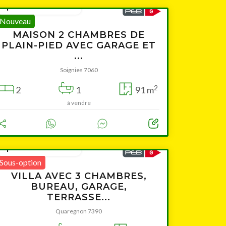
à partir de 249 000 €
Nouveau
MAISON 2 CHAMBRES DE
PLAIN-PIED AVEC GARAGE ET
...
Soignies 7060
2
2
1
91 m
à vendre
à partir de 189 000 €
Sous-option
VILLA AVEC 3 CHAMBRES,
BUREAU, GARAGE,
TERRASSE...
Quaregnon 7390