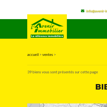
info@avenir-i
+
−
accueil
>
ventes
>
39 biens vous sont présentés sur cette page
BI