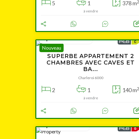
5
1
378 m
à vendre
à partir de 199 000 €
Nouveau
SUPERBE APPARTEMENT 2
CHAMBRES AVEC CAVES ET
BA...
Charleroi 6000
2
1
140 m
à vendre
à partir de 99 000 €