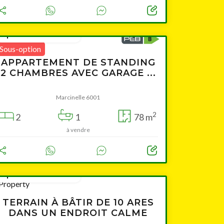
à partir de 125 000 €
Sous-option
APPARTEMENT DE STANDING
2 CHAMBRES AVEC GARAGE ...
Marcinelle 6001
2
2
1
78 m
à vendre
à partir de 154 000 €
TERRAIN À BÂTIR DE 10 ARES
DANS UN ENDROIT CALME