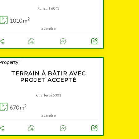
Ransart 6043
2
1010 m
à vendre
76 000 €
TERRAIN À BÂTIR AVEC
PROJET ACCEPTÉ
Charleroi 6001
2
670 m
à vendre