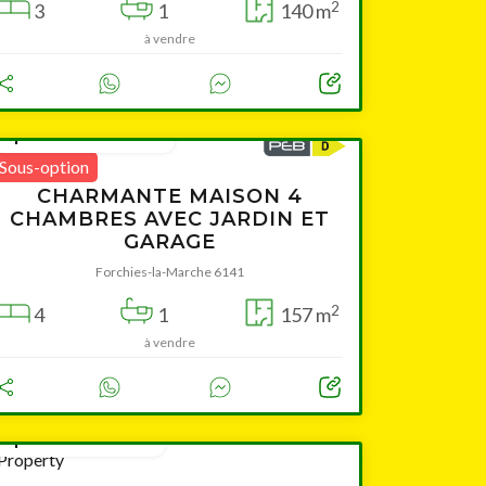
2
3
1
140 m
à vendre
à partir de 169 000 €
Sous-option
CHARMANTE MAISON 4
CHAMBRES AVEC JARDIN ET
GARAGE
Forchies-la-Marche 6141
2
4
1
157 m
à vendre
à partir de 49 000 €