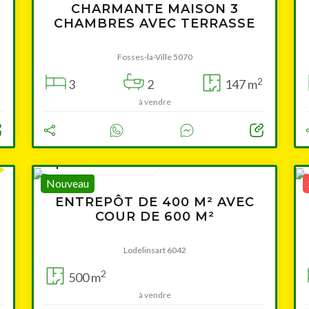
CHARMANTE MAISON 3
CHAMBRES AVEC TERRASSE
Fosses-la-Ville 5070
2
2
3
2
147 m
à vendre
à partir de 245 000 €
Nouveau
ENTREPÔT DE 400 M² AVEC
COUR DE 600 M²
Lodelinsart 6042
2
2
500 m
à vendre