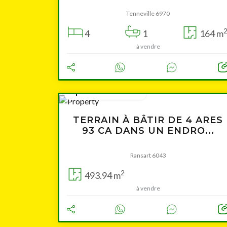
Tenneville 6970
4
1
164 m
à vendre
à partir de 75 500 €
TERRAIN À BÂTIR DE 4 ARES
93 CA DANS UN ENDRO...
Ransart 6043
2
493.94 m
à vendre