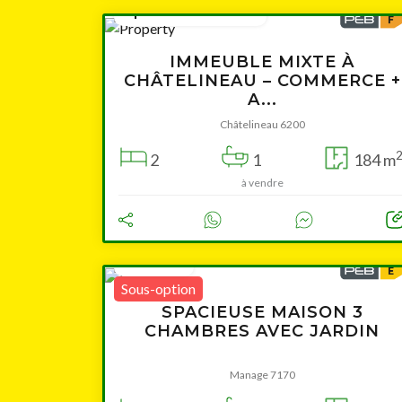
à partir de 159 000 €
IMMEUBLE MIXTE À
CHÂTELINEAU – COMMERCE +
A...
Châtelineau 6200
2
1
184 m
à vendre
280 000 €
Sous-option
SPACIEUSE MAISON 3
CHAMBRES AVEC JARDIN
Manage 7170