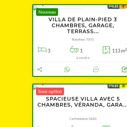
à partir de 269 000 €
Nouveau
VILLA DE PLAIN-PIED 3
CHAMBRES, GARAGE,
TERRASS...
Baudour 7331
3
1
113 m
à vendre
Cliquer pour afficher la carte
à partir de 229 000 €
Sous-option
SPACIEUSE VILLA AVEC 5
CHAMBRES, VÉRANDA, GARA..
Cerfontaine 5630