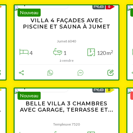
à partir de 299 000 €
Nouveau
VILLA 4 FAÇADES AVEC
PISCINE ET SAUNA À JUMET
Jumet 6040
2
2
4
1
120 m
à vendre
à partir de 239 000 €
Nouveau
BELLE VILLA 3 CHAMBRES
.
AVEC GARAGE, TERRASSE ET...
Templeuve 7520