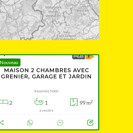
à partir de 175 000 €
Nouveau
MAISON 2 CHAMBRES AVEC
GRENIER, GARAGE ET JARDIN
Leaflet
|
© OpenStreetMap contributors
Keumiée 5060
2
2
1
99 m
à vendre