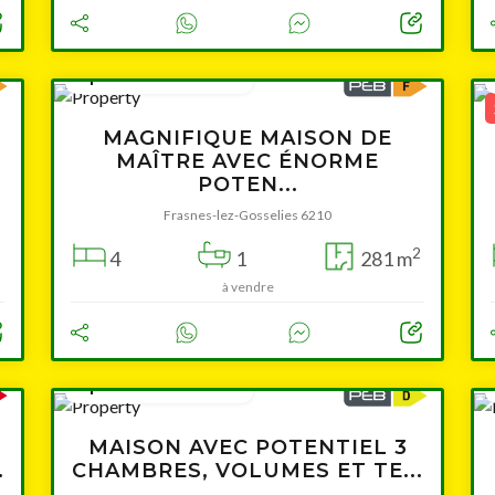
à partir de 395 000 €
MAGNIFIQUE MAISON DE
MAÎTRE AVEC ÉNORME
POTEN...
Frasnes-lez-Gosselies 6210
2
2
4
1
281 m
à vendre
à partir de 259 000 €
MAISON AVEC POTENTIEL 3
.
CHAMBRES, VOLUMES ET TE...