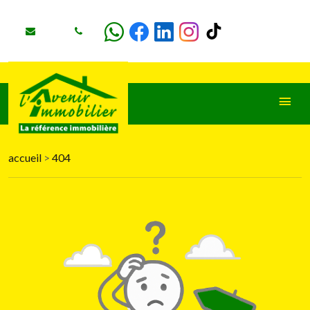
accueil
>
404