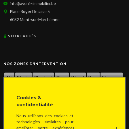
info@avenir-immobilier.be
Place Roger Desaise 5
6032 Mont-sur-Marchienne
VOTRE ACCÈS
NOS ZONES D'INTERVENTION
Ath
Binche
Charleroi
Ciney
Dinant
Dour
Florennes
Gembloux
La Louvière
Manage
Mons
Namur
Cookies &
Nivelles
Péruwelz
Philippeville
Sambreville
Seneffe
confidentialité
Thuin
Tournai
Walcourt
Waterloo
Wavre
...
Nous utilisons des cookies et
technologies similaires pour
améliorer votre expérience,