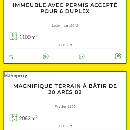
IMMEUBLE AVEC PERMIS ACCEPTÉ
POUR 6 DUPLEX
Lodelinsart 6042
2
1100 m
à vendre
à partir de 139 000 €
MAGNIFIQUE TERRAIN À BÂTIR DE
20 ARES 82
Presles 6250
2
2082 m
à vendre