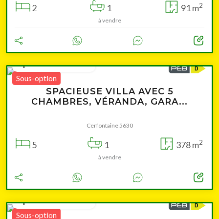
2
2
1
91 m
à vendre
à partir de 229 000 €
Sous-option
SPACIEUSE VILLA AVEC 5
CHAMBRES, VÉRANDA, GARA...
Cerfontaine 5630
2
5
1
378 m
à vendre
à partir de 239 000 €
Sous-option