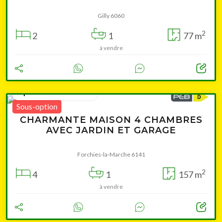
Gilly 6060
2
2
1
77 m
à vendre
à partir de 169 000 €
Sous-option
CHARMANTE MAISON 4 CHAMBRES
AVEC JARDIN ET GARAGE
Forchies-la-Marche 6141
2
4
1
157 m
à vendre