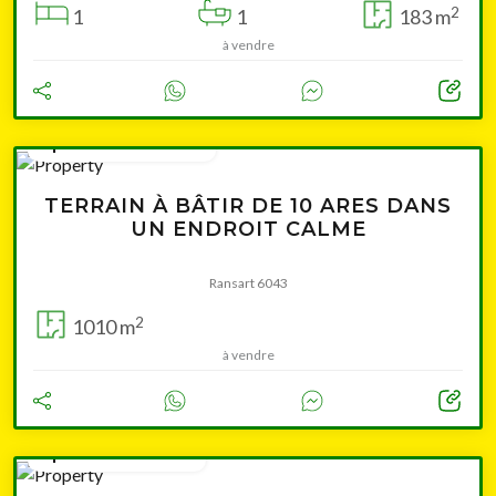
2
1
1
183 m
à vendre
à partir de 154 000 €
TERRAIN À BÂTIR DE 10 ARES DANS
UN ENDROIT CALME
Ransart 6043
2
1010 m
à vendre
à partir de 75 500 €