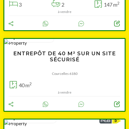
2
3
2
147 m
à vendre
à partir de 49 000 €
ENTREPÔT DE 40 M² SUR UN SITE
SÉCURISÉ
Courcelles 6180
2
40 m
à vendre
à partir de 199 000 €