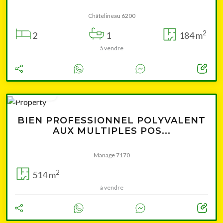
Châtelineau 6200
2
2
1
184 m
à vendre
360 000 €
BIEN PROFESSIONNEL POLYVALENT
AUX MULTIPLES POS...
Manage 7170
2
514 m
à vendre