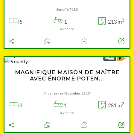
Seneffe 7180
2
5
1
213 m
à vendre
à partir de 395 000 €
MAGNIFIQUE MAISON DE MAÎTRE
AVEC ÉNORME POTEN...
Frasnes-lez-Gosselies 6210
2
4
1
281 m
à vendre