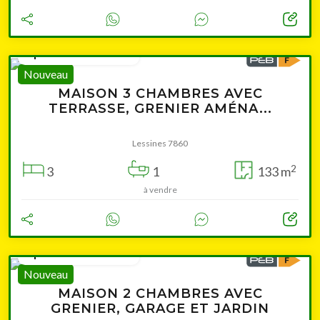
Leaflet
|
© OpenStreetMap contributors
à partir de 179 000 €
Nouveau
MAISON 3 CHAMBRES AVEC
TERRASSE, GRENIER AMÉNA...
Lessines 7860
2
3
1
133 m
à vendre
Cliquer pour afficher la carte
à partir de 175 000 €
Nouveau
MAISON 2 CHAMBRES AVEC
GRENIER, GARAGE ET JARDIN