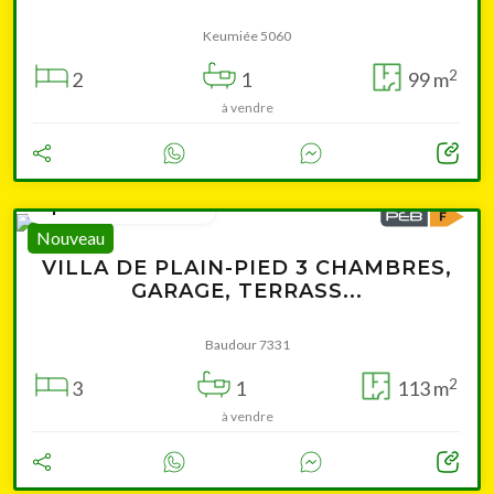
Keumiée 5060
2
2
1
99 m
à vendre
à partir de 269 000 €
Nouveau
VILLA DE PLAIN-PIED 3 CHAMBRES,
GARAGE, TERRASS...
Baudour 7331
2
3
1
113 m
à vendre