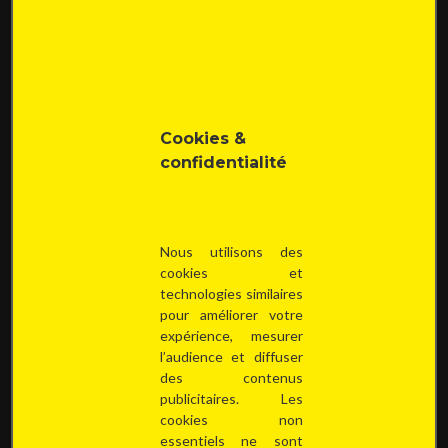
Notre agence
L'équipe
Nos valeurs
Nous recrutons !
Cookies &
Contact
confidentialité
RÉSEAUX SOCIAUX
Nous utilisons des
cookies et
technologies similaires
NOTRE SIÈGE SOCIAL
pour améliorer votre
expérience, mesurer
071 22 11 41
l’audience et diffuser
des contenus
071 22 11 41
publicitaires. Les
info@avenir-immobilier.be
cookies non
Place Roger Desaise 5
essentiels ne sont