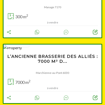
Manage 7170
2
300 m
à vendre
1 650 000 €
L’ANCIENNE BRASSERIE DES ALLIÉS :
7000 M² D...
Marchienne-au-Pont 6030
2
7000 m
à vendre