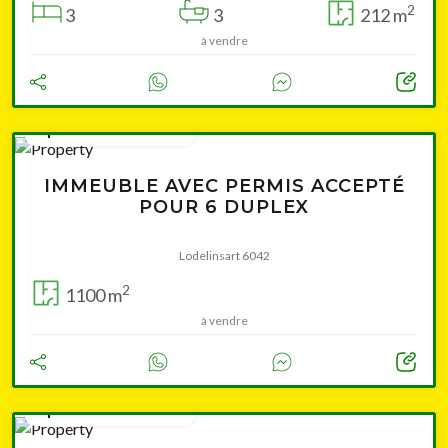
2
3
3
212 m
à vendre
à partir de 395 000 €
IMMEUBLE AVEC PERMIS ACCEPTÉ
POUR 6 DUPLEX
Lodelinsart 6042
2
1100 m
à vendre
à partir de 395 000 €