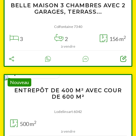
BELLE MAISON 3 CHAMBRES AVEC 2
GARAGES, TERRASS...
Colfontaine 7340
2
3
2
156 m
à vendre
à partir de 245 000 €
Nouveau
ENTREPÔT DE 400 M² AVEC COUR
DE 600 M²
Lodelinsart 6042
2
500 m
à vendre