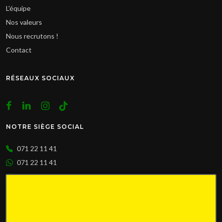
L'équipe
Nos valeurs
Nous recrutons !
Contact
RÉSEAUX SOCIAUX
NOTRE SIÈGE SOCIAL
071 22 11 41
071 22 11 41
info@avenir-immobilier.be
Place Roger Desaise 5
6032 Mont-sur-Marchienne